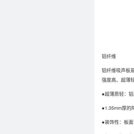
铝纤维
铝纤维吸声板
强度高、超薄
●超薄质轻：铝纤
●1.35mm厚
●装饰性：板