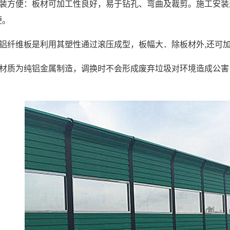
安装方便：板材可加工性良好，易于钻孔、弯曲及裁剪。施工安
便。
：铝纤维板是利用其塑性通过滚压成型，板幅大．除板材外,还可
：材质为纯铝金属制造，调换时不会形成废弃垃圾对环境造成公害