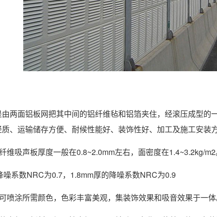
是由两面铝板网把其中间的铝纤维毡和铝箔夹住，经滚压成型的
轻质、运输储存方便、耐候性能好、装饰性好、加工及施工安装
维吸声板厚度一般在0.8~2.0mm左右，面密度在1.4~3.2k
的降噪系数NRC为0.7，1.8mm厚的降噪系数NRC为0.9
面可喷涂所需颜色，色彩丰富美观，集装饰效果和吸音效果于一体